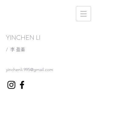
YINCHEN LI
/
李 盈蓁
yinchenli.995@gmail.com