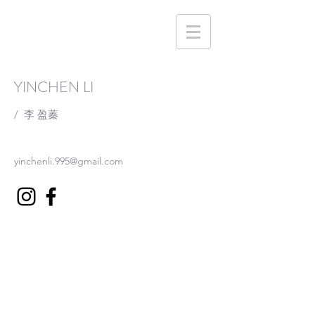
YINCHEN LI
/
李 盈蓁
yinchenli.995@gmail.com